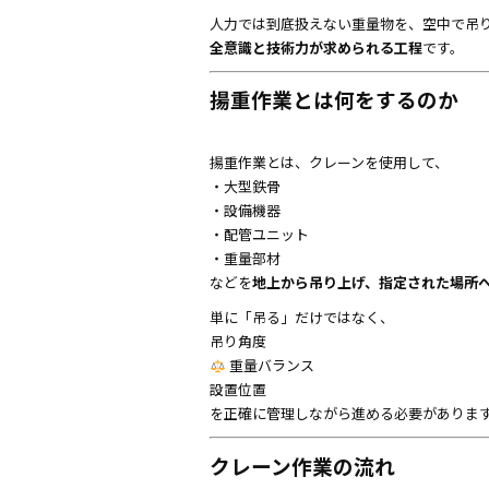
人力では到底扱えない重量物を、空中で吊
全意識と技術力が求められる工程
です。
揚重作業とは何をするのか
揚重作業とは、クレーンを使用して、
・大型鉄骨
・設備機器
・配管ユニット
・重量部材
などを
地上から吊り上げ、指定された場所
単に「吊る」だけではなく、
吊り角度
重量バランス
設置位置
を正確に管理しながら進める必要がありま
クレーン作業の流れ