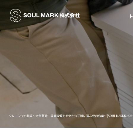
クレーンでの揚重〜大型鉄骨・重量設備を安全かつ正確に運ぶ要の作業〜|SOUL MARK株式