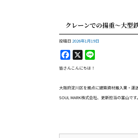
クレーンでの揚重〜大型
投稿日
2026年1月19日
F
X
Li
a
n
皆さんこんにちは！
c
e
e
大阪府淀川区を拠点に建築資材搬入業・運
b
SOUL MARK株式会社、更新担当の富山です
o
o
k