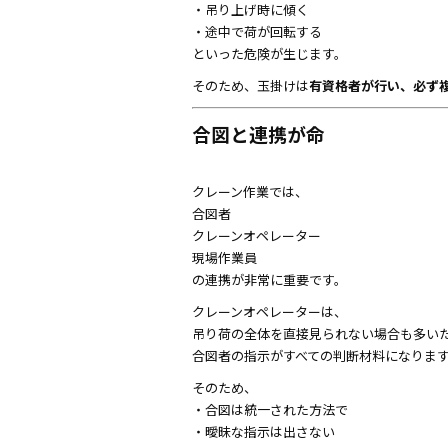
・吊り上げ時に傾く
・途中で荷が回転する
といった危険が生じます。
そのため、玉掛けは
有資格者が行い、必ず
合図と連携が命
クレーン作業では、
合図者
クレーンオペレーター
現場作業員
の連携が非常に重要です。
クレーンオペレーターは、
吊り荷の全体を直接見られない場合も多い
合図者の指示がすべての判断材料になりま
そのため、
・合図は統一された方法で
・曖昧な指示は出さない