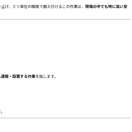
り上げ、ミリ単位の精度で据え付けるこの作業は、
現場の中でも特に高い安
へ運搬・設置する作業
を指します。
す。