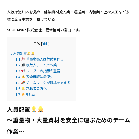
e
大阪府淀川区を拠点に建築資材搬入業・運送業・内装業・上棟大工など多
b
岐に渡る事業を手掛けている
o
SOUL MARK株式会社、更新担当の富山です。
o
k
目次
[
hide
]
1
人員配置
1.1
重量物搬入は危険も伴う
1.2
複数人チームで作業
1.3
リーダーの指示が重要
1.4
安全確認は最優先
1.5
チームワークが現場を支える
1.6
求職者の方へ
1.7
まとめ
人員配置
～重量物・大量資材を安全に運ぶためのチーム
作業～