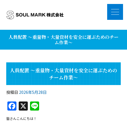
人員配置 ～重量物・大量資材を安全に運ぶためのチー
ム作業～
人員配置 ～重量物・大量資材を安全に運ぶための
チーム作業～
投稿日
2026年5月28日
F
X
Li
a
n
皆さんこんにちは！
c
e