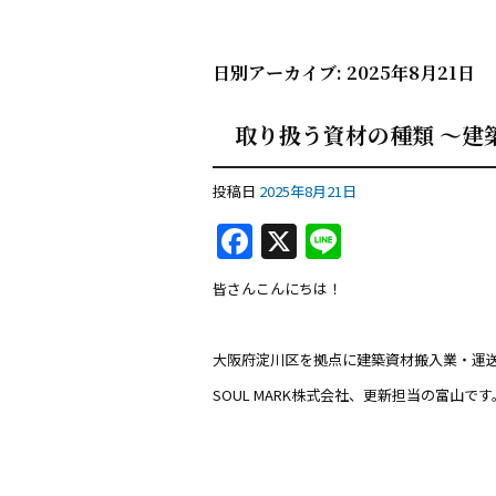
日別アーカイブ:
2025年8月21日
取り扱う資材の種類 ～建
投稿日
2025年8月21日
F
X
Li
a
n
皆さんこんにちは！
c
e
e
大阪府淀川区を拠点に建築資材搬入業・運
b
SOUL MARK株式会社、更新担当の富山です
o
o
k