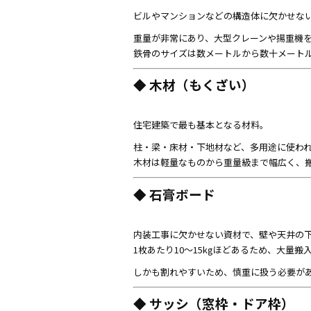
ビルやマンションなどの構造体に欠かせな
重量が非常にあり、大型クレーンや揚重機
鉄骨のサイズは数メートルから数十メート
◆ 木材（もくざい）
住宅建築で最も基本となる材料。
柱・梁・床材・下地材など、多用途に使わ
木材は軽量なものから重量級まで幅広く、
◆ 石膏ボード
内装工事に欠かせない資材で、壁や天井の
1枚あたり10〜15kgほどあるため、大量
しかも割れやすいため、慎重に扱う必要が
◆ サッシ（窓枠・ドア枠）