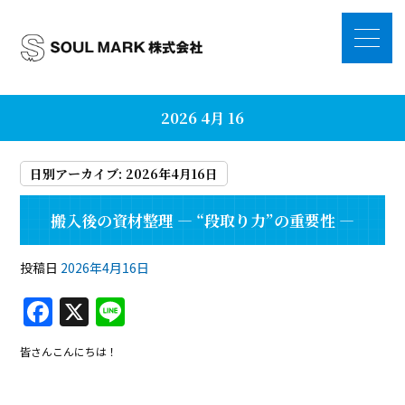
2026 4月 16
日別アーカイブ:
2026年4月16日
搬入後の資材整理 ― “段取り力”の重要性 ―
投稿日
2026年4月16日
F
X
Li
a
n
皆さんこんにちは！
c
e
e