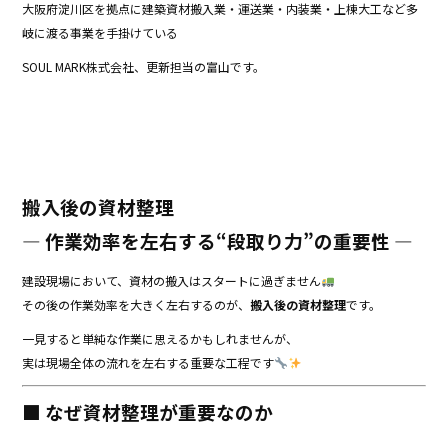
大阪府淀川区を拠点に建築資材搬入業・運送業・内装業・上棟大工など多
b
岐に渡る事業を手掛けている
o
SOUL MARK株式会社、更新担当の富山です。
o
k
搬入後の資材整理
― 作業効率を左右する“段取り力”の重要性 ―
建設現場において、資材の搬入はスタートに過ぎません
その後の作業効率を大きく左右するのが、
搬入後の資材整理
です。
一見すると単純な作業に思えるかもしれませんが、
実は現場全体の流れを左右する重要な工程です
■ なぜ資材整理が重要なのか