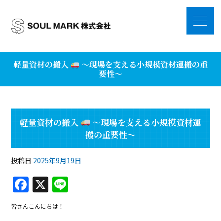
軽量資材の搬入
～現場を支える小規模資材運搬の重
要性～
軽量資材の搬入
～現場を支える小規模資材運
搬の重要性～
投稿日
2025年9月19日
F
X
Li
a
n
皆さんこんにちは！
c
e