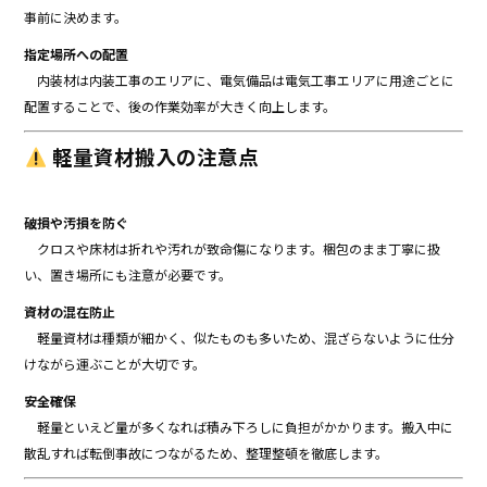
事前に決めます。
指定場所への配置
内装材は内装工事のエリアに、電気備品は電気工事エリアに――用途ごとに
配置することで、後の作業効率が大きく向上します。
軽量資材搬入の注意点
破損や汚損を防ぐ
クロスや床材は折れや汚れが致命傷になります。梱包のまま丁寧に扱
い、置き場所にも注意が必要です。
資材の混在防止
軽量資材は種類が細かく、似たものも多いため、混ざらないように仕分
けながら運ぶことが大切です。
安全確保
軽量といえど量が多くなれば積み下ろしに負担がかかります。搬入中に
散乱すれば転倒事故につながるため、整理整頓を徹底します。