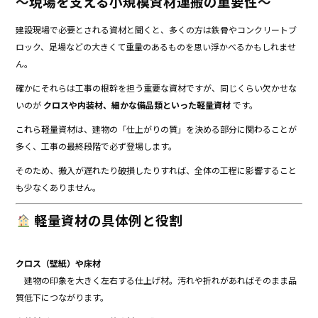
～現場を支える小規模資材運搬の重要性～
建設現場で必要とされる資材と聞くと、多くの方は鉄骨やコンクリートブ
ロック、足場などの大きくて重量のあるものを思い浮かべるかもしれませ
ん。
確かにそれらは工事の根幹を担う重要な資材ですが、同じくらい欠かせな
いのが
クロスや内装材、細かな備品類といった軽量資材
です。
これら軽量資材は、建物の「仕上がりの質」を決める部分に関わることが
多く、工事の最終段階で必ず登場します。
そのため、搬入が遅れたり破損したりすれば、全体の工程に影響すること
も少なくありません。
軽量資材の具体例と役割
クロス（壁紙）や床材
建物の印象を大きく左右する仕上げ材。汚れや折れがあればそのまま品
質低下につながります。