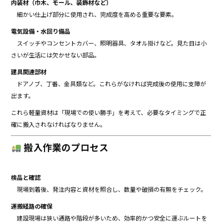
内装材（巾木、モール、装飾材など）
細かい仕上げ部分に使用され、完成度を高める重要な要素。
電気設備・水回り備品
スイッチやコンセントカバー、照明器具、タオル掛けなど。見た目は小
さいが生活には欠かせない部品。
建具関連部材
ドアノブ、丁番、金具類など。これらがなければ完成後の使用に支障が
出ます。
これら軽量資材は「現場での使い勝手」を考えて、必要なタイミングで正
確に搬入されなければなりません。
搬入作業のプロセス
検品と確認
現場到着後、発注内容と資材を照合し、数量や破損の有無をチェック。
運搬経路の確保
建設現場は狭い通路や階段が多いため、効率的かつ安全に運ぶルートを