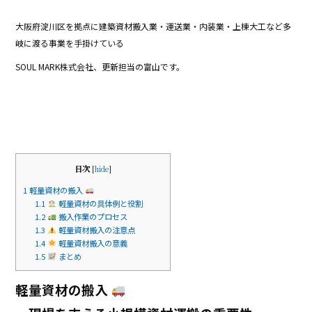
e
大阪府淀川区を拠点に建築資材搬入業・運送業・内装業・上棟大工など多
b
岐に渡る事業を手掛けている
o
SOUL MARK株式会社、更新担当の富山です。
o
k
目次
[
hide
]
1
軽量資材の搬入
1.1
軽量資材の具体例と役割
1.2
搬入作業のプロセス
1.3
軽量資材搬入の注意点
1.4
軽量資材搬入の意義
1.5
まとめ
軽量資材の搬入